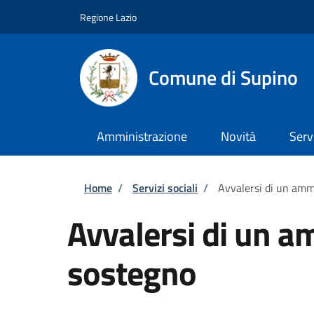
Salta al contenuto principale
Skip to footer content
Regione Lazio
Comune di Supino
Amministrazione
Novità
Serv
Briciole di pane
Home
/
Servizi sociali
/
Avvalersi di un amm
Avvalersi di un a
sostegno