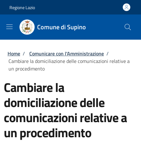
Salta al contenuto principale
Skip to footer content
Regione Lazio
Comune di Supino
Briciole di pane
Home
/
Comunicare con l'Amministrazione
/
Cambiare la domiciliazione delle comunicazioni relative a
un procedimento
Cambiare la
domiciliazione delle
comunicazioni relative a
un procedimento