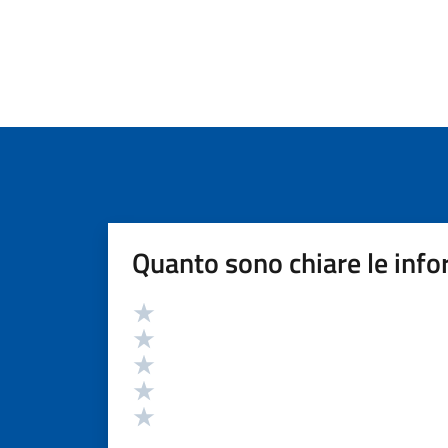
Quanto sono chiare le info
Valutazione
Valuta 5 stelle su 5
Valuta 4 stelle su 5
Valuta 3 stelle su 5
Valuta 2 stelle su 5
Valuta 1 stelle su 5