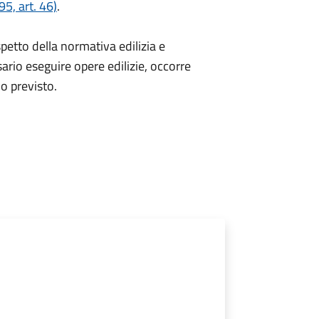
5, art. 46)
.
spetto della normativa edilizia e
sario eseguire opere edilizie, occorre
io
previsto.