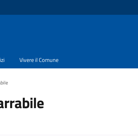
izi
Vivere il Comune
bile
arrabile