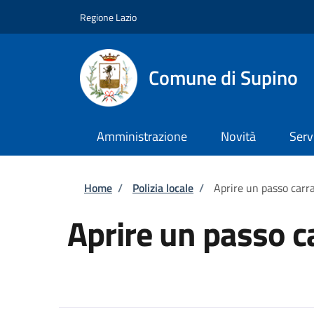
Salta al contenuto principale
Skip to footer content
Regione Lazio
Comune di Supino
Amministrazione
Novità
Serv
Briciole di pane
Home
/
Polizia locale
/
Aprire un passo carra
Aprire un passo c