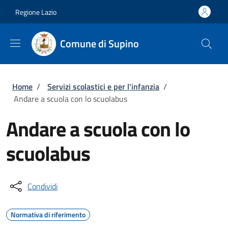
Salta al contenuto principale
Skip to footer content
Regione Lazio
Comune di Supino
Briciole di pane
Home
/
Servizi scolastici e per l'infanzia
/
Andare a scuola con lo scuolabus
Andare a scuola con lo
scuolabus
Condividi
Normativa di riferimento