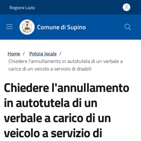
Salta al contenuto principale
Skip to footer content
Regione Lazio
Comune di Supino
Briciole di pane
Home
/
Polizia locale
/
Chiedere l'annullamento in autotutela di un verbale a
carico di un veicolo a servizio di disabili
Chiedere l'annullamento
in autotutela di un
verbale a carico di un
veicolo a servizio di