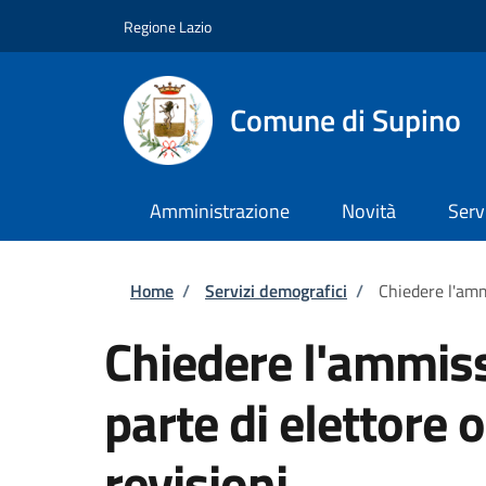
Salta al contenuto principale
Skip to footer content
Regione Lazio
Comune di Supino
Amministrazione
Novità
Serv
Briciole di pane
Home
/
Servizi demografici
/
Chiedere l'amm
Chiedere l'ammiss
parte di elettore
revisioni