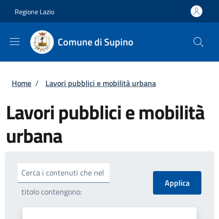
Salta al contenuto principale
Skip to footer content
Regione Lazio
Comune di Supino
Briciole di pane
Home
/
Lavori pubblici e mobilità urbana
Lavori pubblici e mobilità
urbana
Cerca i contenuti che nel
titolo contengono: