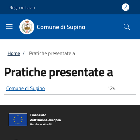
Salta al contenuto principale
Skip to footer content
Regione Lazio
Comune di Supino
Briciole di pane
Home
/
Pratiche presentate a
Pratiche presentate a
Comune di Supino
124