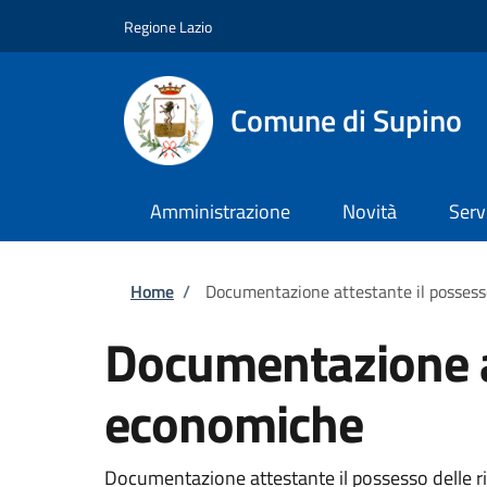
Salta al contenuto principale
Skip to footer content
Regione Lazio
Comune di Supino
Amministrazione
Novità
Serv
Briciole di pane
Home
/
Documentazione attestante il possess
Documentazione at
economiche
Documentazione attestante il possesso delle ris