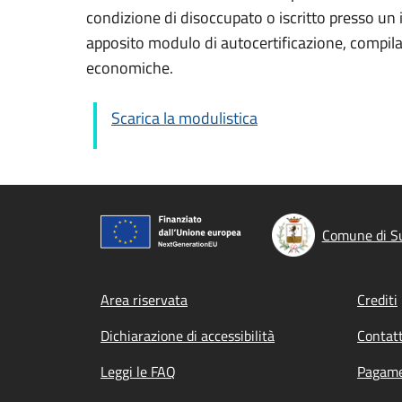
condizione di disoccupato o iscritto presso un i
apposito modulo di autocertificazione, compilab
economiche.
Scarica la modulistica
Comune di S
Footer menu
Area riservata
Crediti
Dichiarazione di accessibilità
Contatt
Leggi le FAQ
Pagame