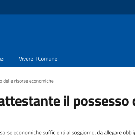
izi
Vivere il Comune
o delle risorse economiche
testante il possesso d
orse economiche sufficienti al soggiorno, da allegare obblig