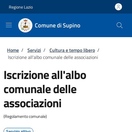
Salta al contenuto principale
Skip to footer content
Regione Lazio
Comune di Supino
Briciole di pane
Home
/
Servizi
/
Cultura e tempo libero
/
Iscrizione all'albo comunale delle associazioni
Iscrizione all'albo
comunale delle
associazioni
(Regolamento comunale)
Servizio attivo