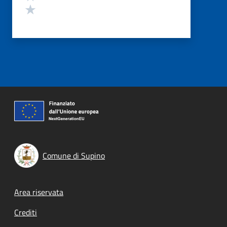
Valuta 1 stelle su 5
Comune di Supino
Footer menu
Area riservata
Crediti