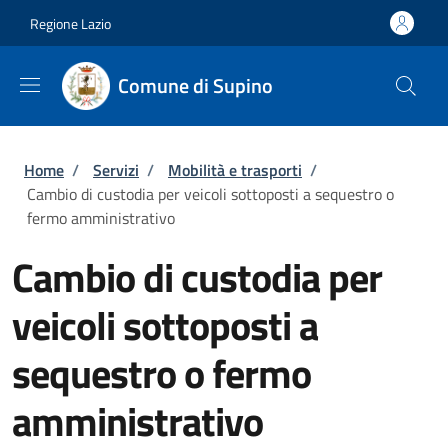
Salta al contenuto principale
Skip to footer content
Regione Lazio
Comune di Supino
Briciole di pane
Home
/
Servizi
/
Mobilità e trasporti
/
Cambio di custodia per veicoli sottoposti a sequestro o
fermo amministrativo
Cambio di custodia per
veicoli sottoposti a
sequestro o fermo
amministrativo