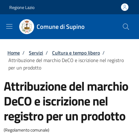
Salta al contenuto principale
Skip to footer content
Regione Lazio
Comune di Supino
Briciole di pane
Home
/
Servizi
/
Cultura e tempo libero
/
Attribuzione del marchio DeCO e iscrizione nel registro
per un prodotto
Attribuzione del marchio
DeCO e iscrizione nel
registro per un prodotto
(Regolamento comunale)