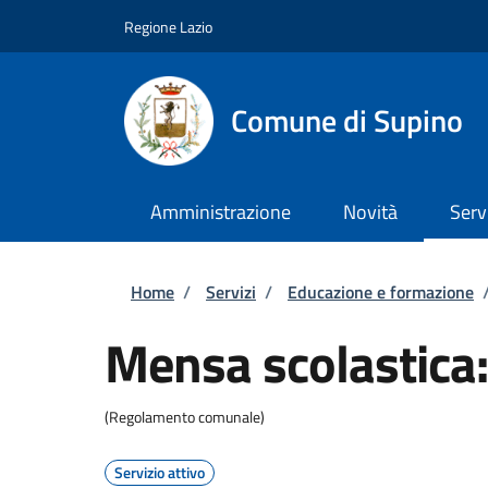
Salta al contenuto principale
Skip to footer content
Regione Lazio
Comune di Supino
Amministrazione
Novità
Serv
Briciole di pane
Home
/
Servizi
/
Educazione e formazione
Mensa scolastica: 
(Regolamento comunale)
Servizio attivo