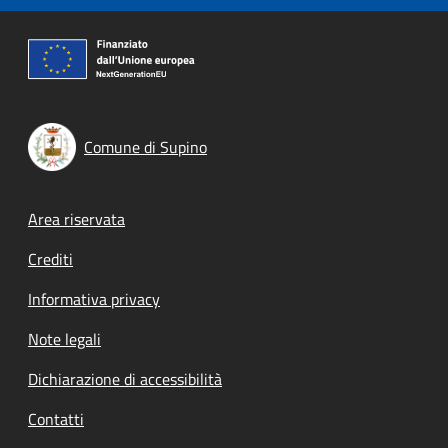
Comune di Supino
Footer menu
Area riservata
Crediti
Informativa privacy
Note legali
Dichiarazione di accessibilità
Contatti