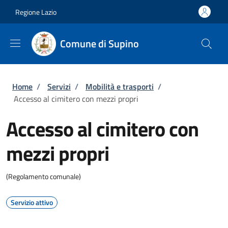
Salta al contenuto principale
Skip to footer content
Regione Lazio
Comune di Supino
Briciole di pane
Home
/
Servizi
/
Mobilità e trasporti
/
Accesso al cimitero con mezzi propri
Accesso al cimitero con
mezzi propri
(Regolamento comunale)
Servizio attivo