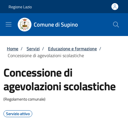
Salta al contenuto principale
Skip to footer content
Regione Lazio
Comune di Supino
Briciole di pane
Home
/
Servizi
/
Educazione e formazione
/
Concessione di agevolazioni scolastiche
Concessione di
agevolazioni scolastiche
(Regolamento comunale)
Servizio attivo