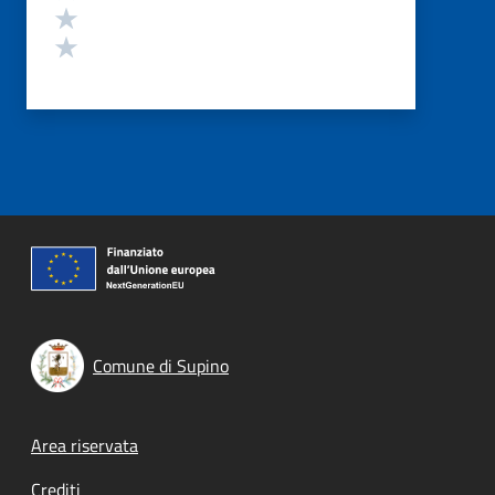
Valuta 2 stelle su 5
Valuta 1 stelle su 5
Comune di Supino
Footer menu
Area riservata
Crediti