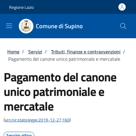
Salta al contenuto principale
Skip to footer content
Regione Lazio
Comune di Supino
Briciole di pane
Home
/
Servizi
/
Tributi, finanze e contravvenzioni
/
Pagamento del canone unico patrimoniale e mercatale
Pagamento del canone
unico patrimoniale e
mercatale
(
urn:nir:stato:legge:2019-12-27;160
)
Servizio attivo