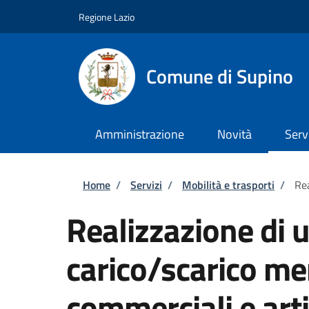
Salta al contenuto principale
Skip to footer content
Regione Lazio
Comune di Supino
Amministrazione
Novità
Serv
Briciole di pane
Home
/
Servizi
/
Mobilità e trasporti
/
Rea
Realizzazione di u
carico/scarico mer
commerciali e arti