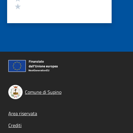
Valuta 1 stelle su 5
Comune di Supino
Footer menu
Area riservata
Crediti