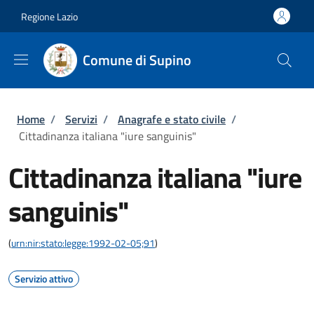
Salta al contenuto principale
Skip to footer content
Regione Lazio
Comune di Supino
Briciole di pane
Home
/
Servizi
/
Anagrafe e stato civile
/
Cittadinanza italiana "iure sanguinis"
Cittadinanza italiana "iure
sanguinis"
(
urn:nir:stato:legge:1992-02-05;91
)
Servizio attivo