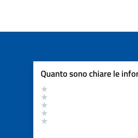
Quanto sono chiare le info
Valutazione
Valuta 5 stelle su 5
Valuta 4 stelle su 5
Valuta 3 stelle su 5
Valuta 2 stelle su 5
Valuta 1 stelle su 5