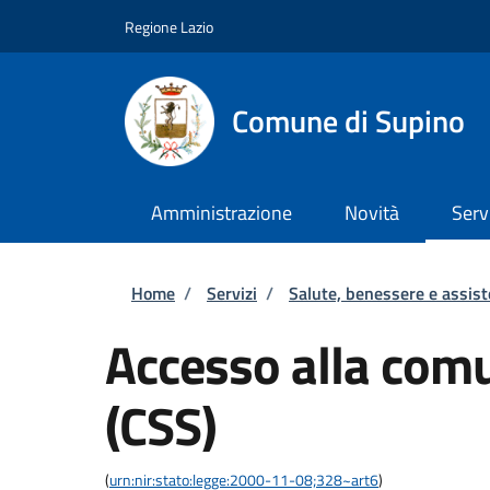
Salta al contenuto principale
Skip to footer content
Regione Lazio
Comune di Supino
Amministrazione
Novità
Serv
Briciole di pane
Home
/
Servizi
/
Salute, benessere e assis
Accesso alla comu
(CSS)
(
urn:nir:stato:legge:2000-11-08;328~art6
)