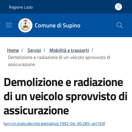
Salta al contenuto principale
Skip to footer content
Regione Lazio
Comune di Supino
Briciole di pane
Home
/
Servizi
/
Mobilità e trasporti
/
Demolizione e radiazione di un veicolo sprovvisto di
assicurazione
Demolizione e radiazione
di un veicolo sprovvisto di
assicurazione
(
urn:nir:stato:decreto.legislativo:1992-04-30;285~art193
)