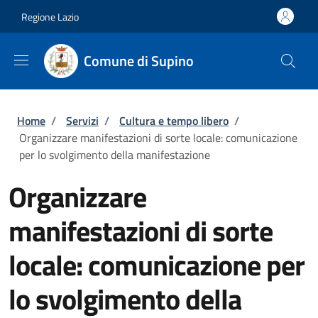
Salta al contenuto principale
Skip to footer content
Regione Lazio
Comune di Supino
Briciole di pane
Home
/
Servizi
/
Cultura e tempo libero
/
Organizzare manifestazioni di sorte locale: comunicazione
per lo svolgimento della manifestazione
Organizzare
manifestazioni di sorte
locale: comunicazione per
lo svolgimento della