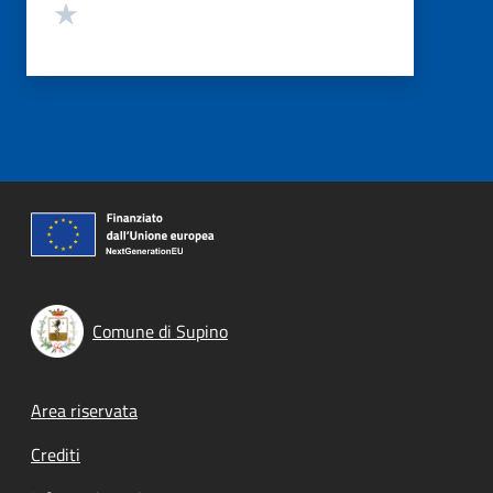
Valuta 1 stelle su 5
Comune di Supino
Footer menu
Area riservata
Crediti