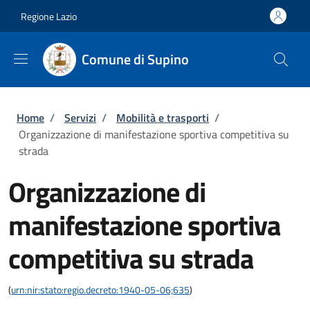
Salta al contenuto principale
Skip to footer content
Regione Lazio
Comune di Supino
Briciole di pane
Home
/
Servizi
/
Mobilità e trasporti
/
Organizzazione di manifestazione sportiva competitiva su
strada
Organizzazione di
manifestazione sportiva
competitiva su strada
(
urn:nir:stato:regio.decreto:1940-05-06;635
)