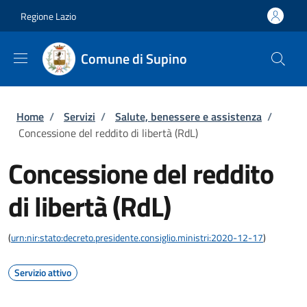
Salta al contenuto principale
Skip to footer content
Regione Lazio
Comune di Supino
Briciole di pane
Home
/
Servizi
/
Salute, benessere e assistenza
/
Concessione del reddito di libertà (RdL)
Concessione del reddito
di libertà (RdL)
(
urn:nir:stato:decreto.presidente.consiglio.ministri:2020-12-17
)
Servizio attivo