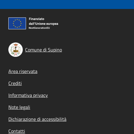
Comune di Supino
Footer menu
Area riservata
Crediti
Informativa privacy
Note legali
Dichiarazione di accessibilità
Contatti