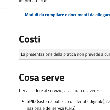
in formato PDF.
Moduli da compilare e documenti da allegar
Costi
Tipo di pagamento
Importo
La presentazione della pratica non prevede al
Cosa serve
Per accedere al servizio, assicurati di avere:
SPID (sistema pubblico di identità digitale), ca
nazionale dei servizi (CNS)