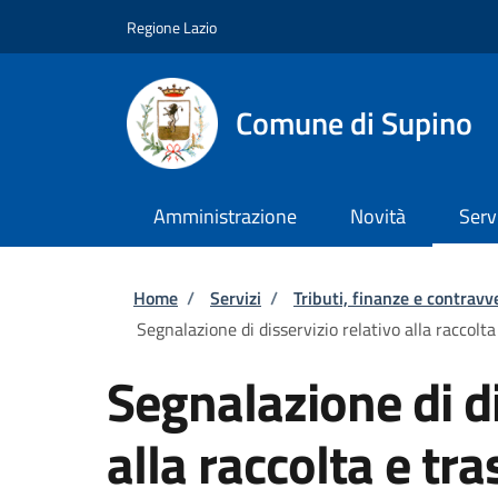
Salta al contenuto principale
Skip to footer content
Regione Lazio
Comune di Supino
Amministrazione
Novità
Serv
Briciole di pane
Home
/
Servizi
/
Tributi, finanze e contravv
Segnalazione di disservizio relativo alla raccolta
Segnalazione di di
alla raccolta e tra