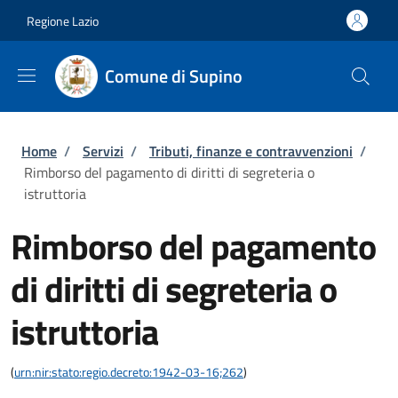
Salta al contenuto principale
Skip to footer content
Regione Lazio
Comune di Supino
Briciole di pane
Home
/
Servizi
/
Tributi, finanze e contravvenzioni
/
Rimborso del pagamento di diritti di segreteria o
istruttoria
Rimborso del pagamento
di diritti di segreteria o
istruttoria
(
urn:nir:stato:regio.decreto:1942-03-16;262
)