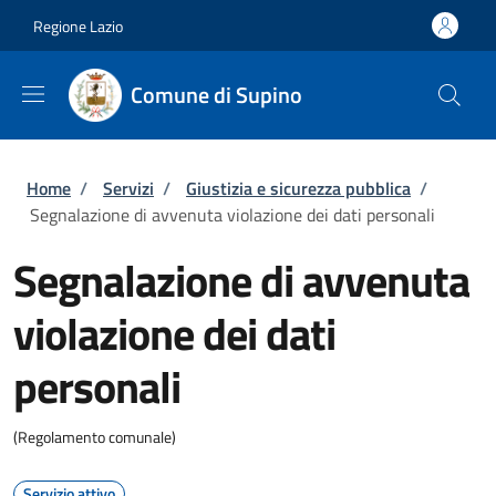
Salta al contenuto principale
Skip to footer content
Regione Lazio
Comune di Supino
Briciole di pane
Home
/
Servizi
/
Giustizia e sicurezza pubblica
/
Segnalazione di avvenuta violazione dei dati personali
Segnalazione di avvenuta
violazione dei dati
personali
(Regolamento comunale)
Servizio attivo